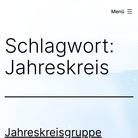
Zum
Seelen
Menü
Inhalt
Lächeln
springen
Schlagwort:
Jahreskreis
Jahreskreisgruppe